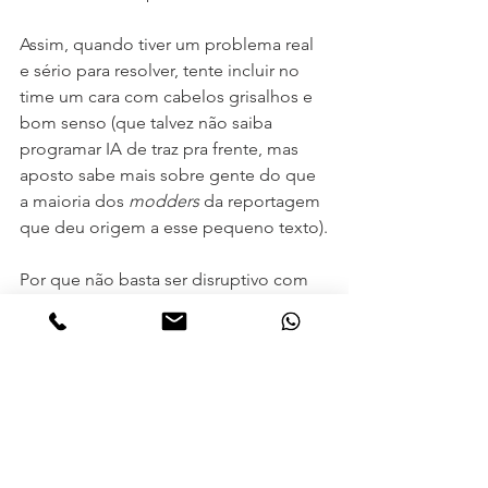
Assim, quando tiver um problema real 
e sério para resolver, tente incluir no 
time um cara com cabelos grisalhos e 
bom senso (que talvez não saiba 
programar IA de traz pra frente, mas 
aposto sabe mais sobre gente do que 
a maioria dos 
modders
 da reportagem 
que deu origem a esse pequeno texto).
Por que não basta ser disruptivo com 
bugigangas eletrônicas e APPs: o 
mundo precisa urgentemente começar 
a ser disruptivo em relação aos 
preconceitos criados por sua “vã 
Filosofia”.