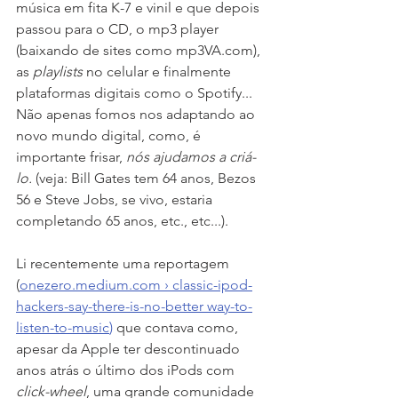
música em fita K-7 e vinil e que depois 
passou para o CD, o mp3 player 
(baixando de sites como mp3VA.com), 
as 
playlists
 no celular e finalmente 
plataformas digitais como o Spotify... 
Não apenas fomos nos adaptando ao 
novo mundo digital, como, é 
importante frisar, 
nós ajudamos a criá-
lo.
 (veja: Bill Gates tem 64 anos, Bezos 
56 e Steve Jobs, se vivo, estaria 
completando 65 anos, etc., etc...).
Li recentemente uma reportagem 
(
onezero.medium.com › classic-ipod-
hackers-say-there-is-no-better way-to-
listen-to-music
)
 que contava como, 
apesar da Apple ter descontinuado 
anos atrás o último dos iPods com 
click-wheel
, uma grande comunidade 