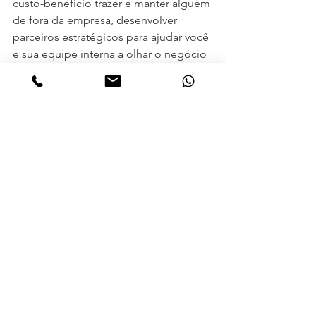
custo-benefício trazer e manter alguém 
de fora da empresa, desenvolver 
parceiros estratégicos para ajudar você 
e sua equipe interna a olhar o negócio 
de outra forma, trazer ideias e agregar 
valor à construção da empresa. 
No caso de Marketing e Comunicação, 
especificamente, traga alguém que te 
ajude a montar um plano mínimo de 
marketing e vendas (vocação da marca, 
público-alvo, ajustes nos 
produtos/serviços atuais, formatação 
de novos produtos e serviços, 
diferenciação em relação à 
concorrência, posicionamento 
adequado da marca no mercado, 
definição dos canais de venda 
adequados para atingir o público 